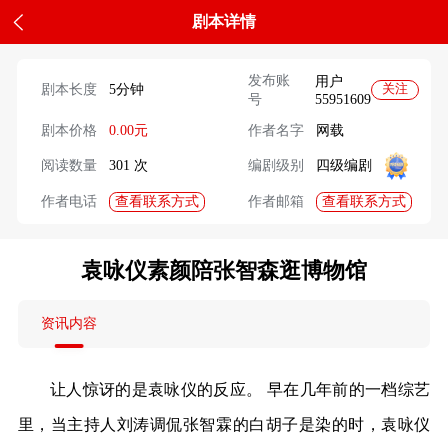
剧本详情
发布账
用户
剧本长度
5分钟
关注
号
55951609
剧本价格
0.00元
作者名字
网载
阅读数量
301 次
编剧级别
四级编剧
查看联系方式
查看联系方式
作者电话
作者邮箱
袁咏仪素颜陪张智森逛博物馆
资讯内容
让人惊讶的是袁咏仪的反应。 早在几年前的一档综艺
里，当主持人刘涛调侃张智霖的白胡子是染的时，袁咏仪