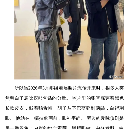
所以当2026年3月那组看展照片流传开来时，很多人突
然明白了袁咏仪那句话的分量。 照片里的张智霖穿着黑色
长款皮衣，戴着鸭舌帽，胡子从下巴蔓延到两鬓，白得刺
眼。 他站在一幅抽象画前，眼神平静。 旁边的袁咏仪则是
另一番景象：54岁的她全素颜，黑框眼镜，中分发型，白