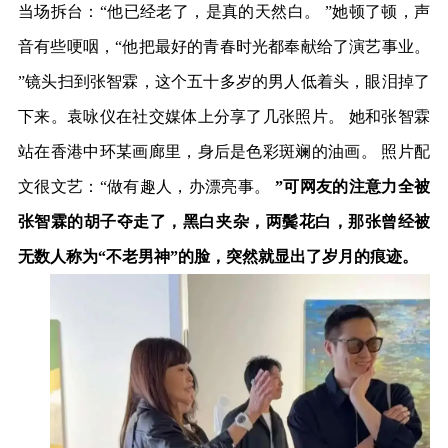
当场拆台：“他已经老了，是真的天然白。 ”她顿了顿，声
音有些哽咽，“他把最好的青春时光都奉献给了演艺事业。
”镜头扫到张智霖，这个五十多岁的男人低着头，眼泪掉了
下来。袁咏仪在社交媒体上分享了几张照片。 她和张智霖
站在香港中环某画廊里，身后是色彩斑斓的油画。 照片配
文很文艺：“做有趣人，办漂亮事。
”可网友的注意力全被
张智霖的胡子夺走了，黑白夹杂，两鬓花白，那张曾经被
无数人称为“不老男神”的脸，突然就显出了岁月的痕迹。