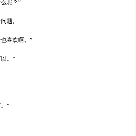
么呢？”
个问题。
也喜欢啊。”
以。”
。”