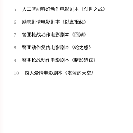
5
人工智能科幻动作电影剧本《创世之战》
6
励志剧情电影剧本《以直报怨》
7
警匪枪战动作电影剧本《回潮》
8
警匪动作复仇电影剧本《蛇之怒》
9
警匪枪战动作电影剧本《暗影追踪》
10
感人爱情电影剧本《湛蓝的天空》