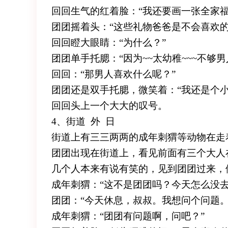
回回生气的红着脸：“我还要画一张全家福
团团摇着头：“这些礼物爸爸是不会喜欢的
回回瞪大眼睛：“为什么？”
团团单手托腮：“因为~~太幼稚~~~不够
回回：“那男人喜欢什么呢？”
团团还是双手托腮，微笑着：“我还是个小
回回头上一个大大的叹号。
4、街道 外 日
街道上有三三两两的成年刺猬等动物在走
团团出现在街道上，看见前面有三个大人
几个人本来有说有笑的，见到团团过来，
成年刺猬：“这不是团团吗？今天怎么没去
团团：“今天休息，叔叔。我想问个问题。
成年刺猬：“团团有问题啊，问吧？”