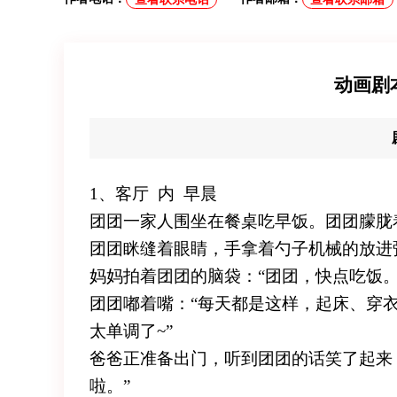
动画剧
1、客厅 内 早晨
团团一家人围坐在餐桌吃早饭。团团朦胧
团团眯缝着眼睛，手拿着勺子机械的放进
妈妈拍着团团的脑袋：“团团，快点吃饭
团团嘟着嘴：“每天都是这样，起床、穿
太单调了~”
爸爸正准备出门，听到团团的话笑了起来
啦。”