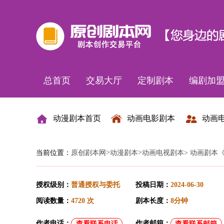
总首页
交易大厅
定制剧本
编剧加
动漫剧本首页
动画电影剧本
动画
>
>
当前位置：
原创剧本网
动漫剧本
动画电视剧本
> 动画剧本
授权级别：
普通授权与委托
投稿日期：
2024-06-30
阅读数量：
4720 次
剧本长度：
8分钟
作者电话：
作者邮箱：
查看联系电话
查看联系邮箱