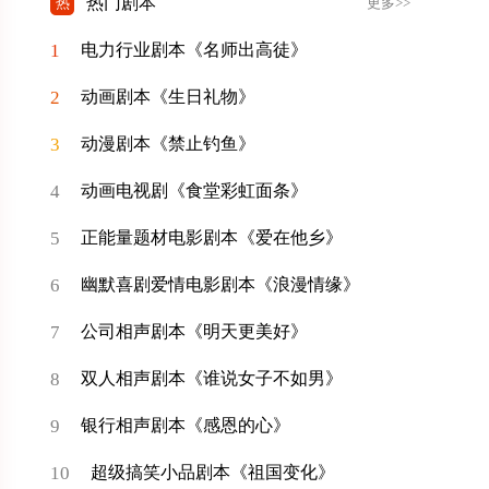
热门剧本
热
更多>>
1
电力行业剧本《名师出高徒》
2
动画剧本《生日礼物》
3
动漫剧本《禁止钓鱼》
4
动画电视剧《食堂彩虹面条》
5
正能量题材电影剧本《爱在他乡》
6
幽默喜剧爱情电影剧本《浪漫情缘》
7
公司相声剧本《明天更美好》
8
双人相声剧本《谁说女子不如男》
9
银行相声剧本《感恩的心》
10
超级搞笑小品剧本《祖国变化》