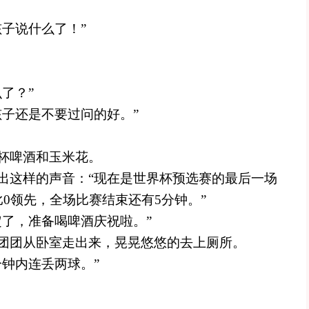
子说什么了！”
了？”
孩子还是不要过问的好。”
杯啤酒和玉米花。
出这样的声音：“现在是世界杯预选赛的最后一场
0领先，全场比赛结束还有5分钟。”
定了，准备喝啤酒庆祝啦。”
团团从卧室走出来，晃晃悠悠的去上厕所。
钟内连丢两球。”