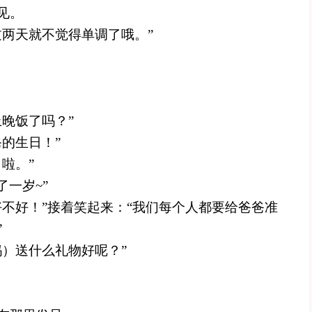
见。
过两天就不觉得单调了哦。”
晚饭了吗？”
的生日！”
啦。”
一岁~”
不好！”接着笑起来：“我们每个人都要给爸爸准
”
）送什么礼物好呢？”