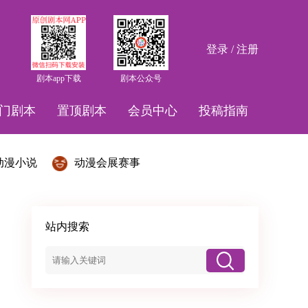
登录 / 注册
剧本app下载
剧本公众号
门剧本
置顶剧本
会员中心
投稿指南
动漫小说
动漫会展赛事
站内搜索