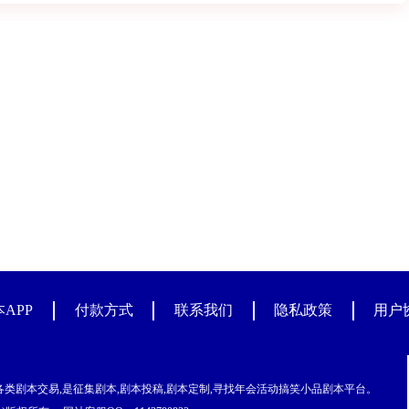
APP
付款方式
联系我们
隐私政策
用户
各类剧本交易,是征集剧本,剧本投稿,剧本定制,寻找年会活动搞笑小品剧本平台。