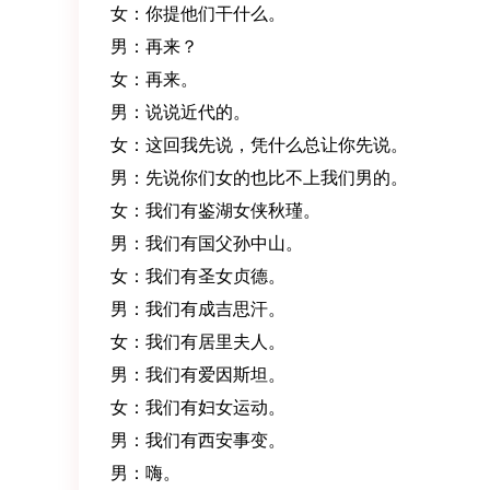
女：你提他们干什么。
男：再来？
女：再来。
男：说说近代的。
女：这回我先说，凭什么总让你先说。
男：先说你们女的也比不上我们男的。
女：我们有鉴湖女侠秋瑾。
男：我们有国父孙中山。
女：我们有圣女贞德。
男：我们有成吉思汗。
女：我们有居里夫人。
男：我们有爱因斯坦。
女：我们有妇女运动。
男：我们有西安事变。
男：嗨。