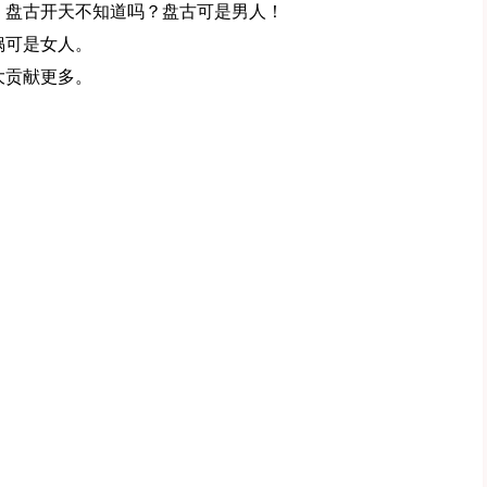
。盘古开天不知道吗？盘古可是男人！
娲可是女人。
大贡献更多。