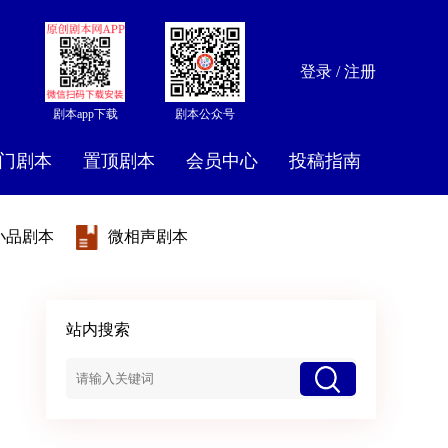
登录 / 注册
剧本app下载
剧本公众号
门剧本
置顶剧本
会员中心
投稿指南
小品剧本
微相声剧本
站内搜索