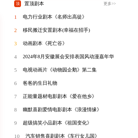
置顶剧本
顶
更多>>
1
电力行业剧本《名师出高徒》
2
移民搬迁安置剧本(幸福在招手)
3
动画剧本《死亡谷》
4
2024年8月安徽展会安排表国风动漫嘉年华
5
电视动画片《动物园企鹅》第二集
6
爸爸的生日礼物
7
正能量题材电影剧本《爱在他乡》
8
幽默喜剧爱情电影剧本《浪漫情缘》
9
超级搞笑小品剧本《祖国变化》
10
汽车销售喜剧剧本《车行女儿国》