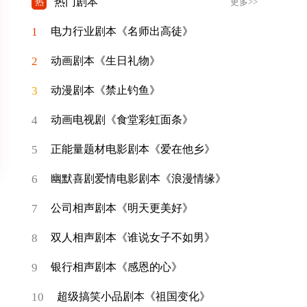
热门剧本
热
更多>>
1
电力行业剧本《名师出高徒》
2
动画剧本《生日礼物》
3
动漫剧本《禁止钓鱼》
4
动画电视剧《食堂彩虹面条》
5
正能量题材电影剧本《爱在他乡》
6
幽默喜剧爱情电影剧本《浪漫情缘》
7
公司相声剧本《明天更美好》
8
双人相声剧本《谁说女子不如男》
9
银行相声剧本《感恩的心》
10
超级搞笑小品剧本《祖国变化》