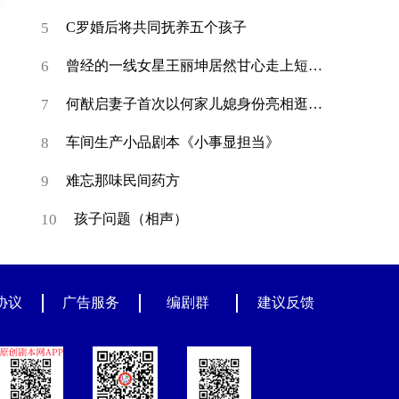
5
C罗婚后将共同抚养五个孩子
6
曾经的一线女星王丽坤居然甘心走上短剧赛道
7
何猷启妻子首次以何家儿媳身份亮相逛母婴展
8
车间生产小品剧本《小事显担当》
9
难忘那味民间药方
10
孩子问题（相声）
协议
广告服务
编剧群
建议反馈