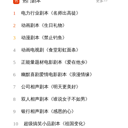
热门剧本
热
更多>>
1
电力行业剧本《名师出高徒》
2
动画剧本《生日礼物》
3
动漫剧本《禁止钓鱼》
4
动画电视剧《食堂彩虹面条》
5
正能量题材电影剧本《爱在他乡》
6
幽默喜剧爱情电影剧本《浪漫情缘》
7
公司相声剧本《明天更美好》
8
双人相声剧本《谁说女子不如男》
9
银行相声剧本《感恩的心》
10
超级搞笑小品剧本《祖国变化》