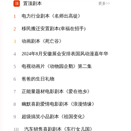
置顶剧本
顶
更多>>
1
电力行业剧本《名师出高徒》
2
移民搬迁安置剧本(幸福在招手)
3
动画剧本《死亡谷》
4
2024年8月安徽展会安排表国风动漫嘉年华
5
电视动画片《动物园企鹅》第二集
6
爸爸的生日礼物
7
正能量题材电影剧本《爱在他乡》
8
幽默喜剧爱情电影剧本《浪漫情缘》
9
超级搞笑小品剧本《祖国变化》
10
汽车销售喜剧剧本《车行女儿国》