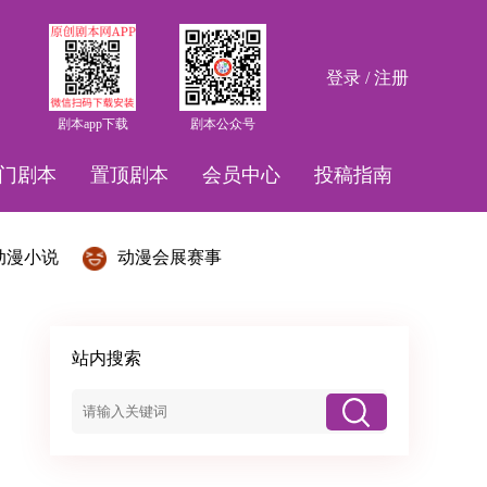
登录 / 注册
剧本app下载
剧本公众号
门剧本
置顶剧本
会员中心
投稿指南
动漫小说
动漫会展赛事
站内搜索