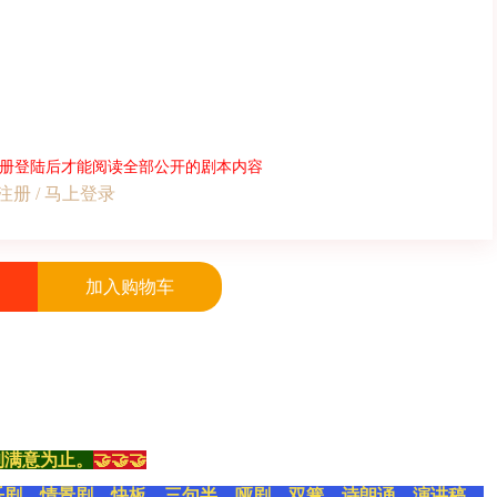
册登陆后才能阅读全部公开的剧本内容
注册 / 马上登录
加入购物车
到满意为止。
🤝🤝🤝
乐剧、情景剧、快板、三句半、哑剧、双簧、诗朗诵、演讲稿、