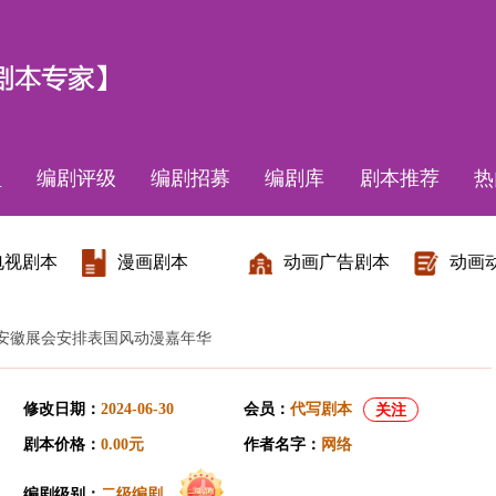
盟
编剧评级
编剧招募
编剧库
剧本推荐
热
电视剧本
漫画剧本
动画广告剧本
动画
年8月安徽展会安排表国风动漫嘉年华
修改日期：
2024-06-30
会员：
代写剧本
关注
剧本价格：
0.00元
作者名字：
网络
编剧级别：
二级编剧