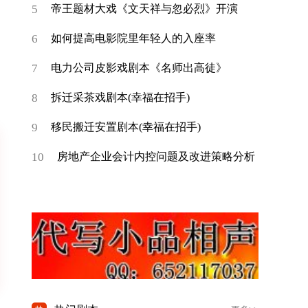
5
帝王题材大戏《文天祥与忽必烈》开演
6
如何提高电影院里年轻人的入座率
7
电力公司皮影戏剧本《名师出高徒》
8
拆迁采茶戏剧本(幸福在招手)
9
移民搬迁安置剧本(幸福在招手)
10
房地产企业会计内控问题及改进策略分析