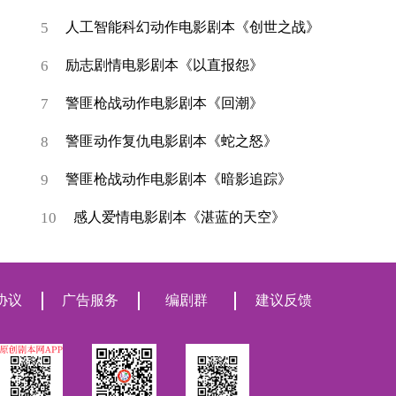
5
人工智能科幻动作电影剧本《创世之战》
6
励志剧情电影剧本《以直报怨》
7
警匪枪战动作电影剧本《回潮》
8
警匪动作复仇电影剧本《蛇之怒》
9
警匪枪战动作电影剧本《暗影追踪》
10
感人爱情电影剧本《湛蓝的天空》
协议
广告服务
编剧群
建议反馈