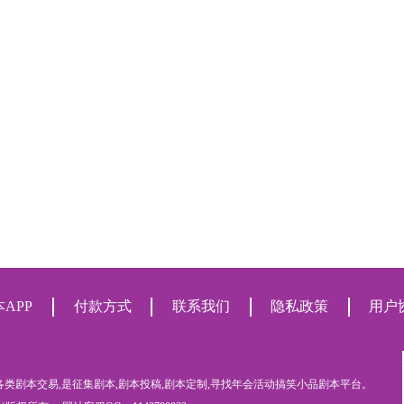
APP
付款方式
联系我们
隐私政策
用户
各类剧本交易,是征集剧本,剧本投稿,剧本定制,寻找年会活动搞笑小品剧本平台。