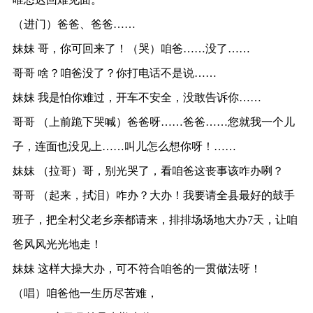
（进门）
爸爸、爸爸……
妹妹 哥，你可回来了！
（哭）
咱爸……没了……
哥哥 啥？咱爸没了？你打电话不是说……
妹妹 我是怕你难过，开车不安全，没敢告诉你……
哥哥
（上前跪下哭喊）
爸爸呀……爸爸……您就我一个儿
子，连面也没见上……叫儿怎么想你呀！……
妹妹
（拉哥）
哥，别光哭了，看咱爸这丧事该咋办咧？
哥哥
（起来，拭泪）
咋办？大办！我要请全县最好的鼓手
班子，把全村父老乡亲都请来，排排场场地大办7天，让咱
爸风风光光地走！
妹妹 这样大操大办，可不符合咱爸的一贯做法呀！
（唱）咱爸他一生历尽苦难，