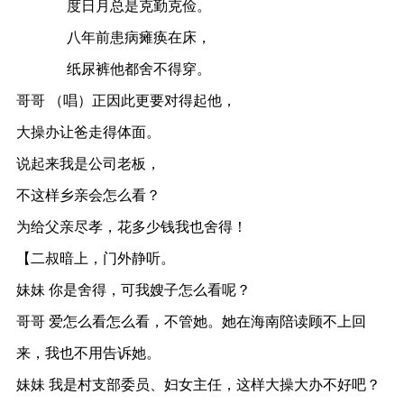
度日月总是克勤克俭。
八年前患病瘫痪在床，
纸尿裤他都舍不得穿。
哥哥
（唱）正因此更要对得起他，
大操办让爸走得体面。
说起来我是公司老板，
不这样乡亲会怎么看？
为给父亲尽孝，花多少钱我也舍得！
【二叔暗上，门外静听
。
妹妹 你是舍得，可我嫂子怎么看呢？
哥哥 爱怎么看怎么看，不管她。她在海南陪读顾不上回
来，我也不用告诉她。
妹妹 我是村支部委员、妇女主任，这样大操大办不好吧？