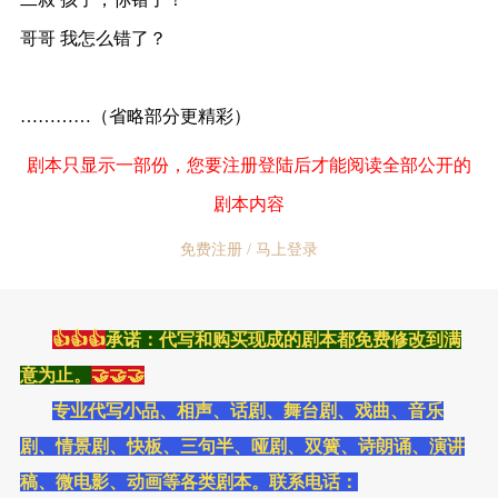
哥哥 我怎么错了？
…………（省略部分更精彩）
剧本只显示一部份，您要注册登陆后才能阅读全部公开的
剧本内容
免费注册 / 马上登录
👍👍👍
承诺：代写和购买现成的剧本都免费修改到满
意为止。
🤝🤝🤝
专业代写小品、相声、话剧、舞台剧、戏曲、音乐
剧、情景剧、快板、三句半、哑剧、双簧、诗朗诵、演讲
稿、微电影、动画等各类剧本。联系电话：