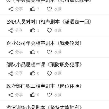
公司年会搞笑相声剧本《公司成长故事》



分享
收藏
2
公职人员对对口相声剧本《潇洒走一回》



分享
收藏
1
企业公司年会相声剧本《我要轮岗》



分享
收藏
0
部队小品思想**课《预防职务犯罪》



分享
收藏
0
政府部门职工相声剧本《岗位体验》



分享
收藏
0
游泳训练小品剧本《坚持才能胜利》