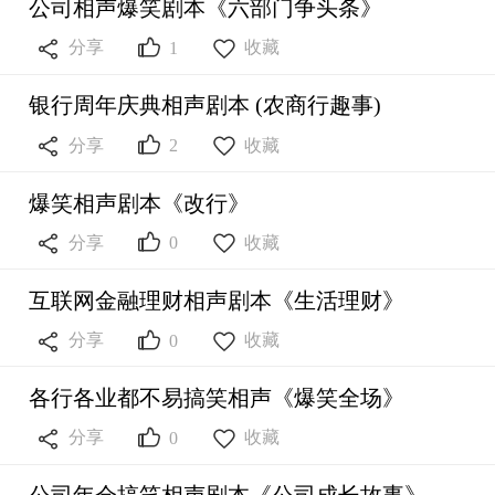
公司相声爆笑剧本《六部门争头条》



分享
收藏
1
银行周年庆典相声剧本 (农商行趣事)



分享
收藏
2
爆笑相声剧本《改行》



分享
收藏
0
互联网金融理财相声剧本《生活理财》



分享
收藏
0
各行各业都不易搞笑相声《爆笑全场》



分享
收藏
0