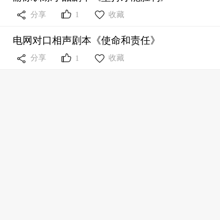



分享
收藏
1
电网对口相声剧本《使命和责任》



分享
收藏
1
相声剧本《海关人》



分享
收藏
0
儿童音乐舞蹈舞台剧剧本《消灭红火蚁》



分享
收藏
0
建筑公司年会相声剧本《建筑我最强》



分享
收藏
0
对口相声剧本《蛇年说蛇》