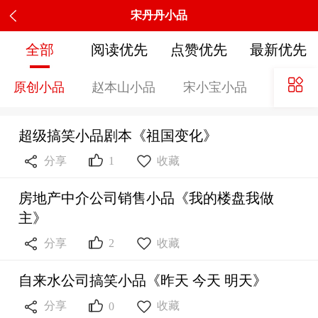
宋丹丹小品
全部
阅读优先
点赞优先
最新优先
原创小品
赵本山小品
宋小宝小品
小沈阳
超级搞笑小品剧本《祖国变化》



分享
收藏
1
房地产中介公司销售小品《我的楼盘我做
主》



分享
收藏
2
自来水公司搞笑小品《昨天 今天 明天》



分享
收藏
0