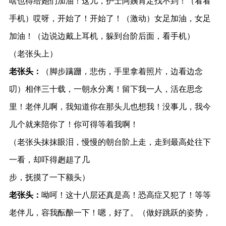
啥也得给她们加油！这儿，护士阿姨肯定找不到！（看看
手机）哎呀，开始了！开始了！（激动）女足加油，女足
加油！（边说边戴上耳机，躲到台阶后面，看手机）
（老张头上）
老张头：
（脚步蹒跚，悲伤，手里拿着照片，边看边念
叨）相伴三十载，一朝永分离！留下我一人，活在思念
里！老伴儿啊，我知道你在那头儿也想我！没事儿，我今
儿个就来陪你了！你可得等着我啊！
（老张头抹抹眼泪，慢慢的朝台阶上走，走到最高处往下
一看，却吓得趔趄了几
步，抚摸了一下额头）
老张头：
呦呵！这十八层还真是高！恐高症又犯了！等等
老伴儿，容我酝酿一下！嗯，好了。（做好跳跃的姿势，