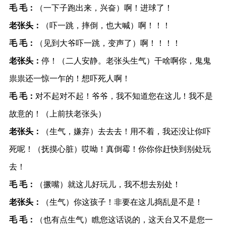
毛 毛：
（一下子跑出来，兴奋）啊！进球了！
老张头：
（吓一跳，摔倒，也大喊）啊！！！
毛 毛：
（见到大爷吓一跳，变声了）啊！！！！
老张头：
停！（二人安静。老张头生气）干啥啊你，鬼鬼
祟祟还一惊一乍的！想吓死人啊！
毛 毛：
对不起对不起！爷爷，我不知道您在这儿！我不是
故意的！（上前扶老张头）
老张头：
（生气，嫌弃）去去去！用不着，我还没让你吓
死呢！（抚摸心脏）哎呦！真倒霉！你你你赶快到别处玩
去！
毛 毛：
（撅嘴）就这儿好玩儿，我不想去别处！
老张头：
（生气）你这孩子！非要在这儿捣乱是不是！
毛 毛：
（也有点生气）瞧您这话说的，这天台又不是您一