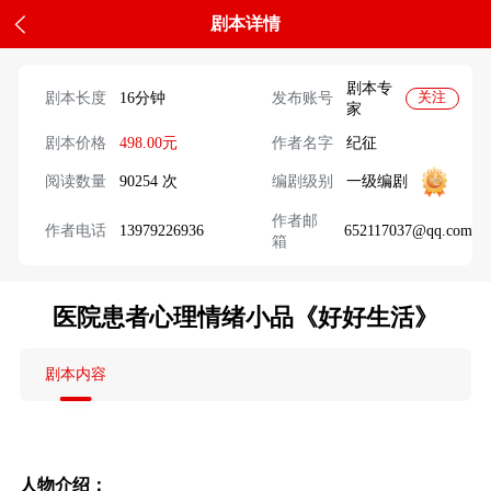
剧本详情
剧本专
剧本长度
16分钟
发布账号
关注
家
剧本价格
498.00元
作者名字
纪征
阅读数量
90254 次
编剧级别
一级编剧
作者邮
作者电话
13979226936
652117037@qq.com
箱
医院患者心理情绪小品《好好生活》
剧本内容
人物介绍：