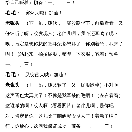
给自己喊着）预备：一、二、三！
毛 毛：
（突然大喊）加油！
老张头：
（吓一跳，腿软，一屁股跌坐下，前后看看，又
仔细听了听，没发现人）老伴儿啊，我咋还耳鸣了呢？
唉，肯定是想你想的把耳朵都想坏了！你别着急，我来了
啊！（站起来，拍拍屁股，整理一下衣服，喊着）预备：
一、二、三！
毛 毛：
（又突然大喊）加油！
老张头：
（吓一跳，腿又软了，又一屁股跌坐）不对啊，
这声音也太真实了！不像是我耳朵的毛病！（左右看看）
这谁喊的啊！没人啊（看看照片）老伴儿啊，是你吧！
对，肯定是你！这儿除了咱俩就没别人了！着急了哈？
行，你放心，这回我保证成功！预备：一、二、三！