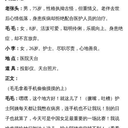
老张头：
男，75岁，性格执拗古怪，但重情义。老伴去世
后心情低落，身患疾病却拒绝配合医护人员的治疗。
毛 毛：
女，8岁。活泼可爱，聪明伶俐，乐观向上。身患绝
症，却不言放弃。
小 李：
女，26岁。护士。尽职尽责，心地善良。
地 点：
医院天台
道 具：
投影仪、天台照片。
正文：
（毛毛拿着手机偷偷摸摸的上）
毛毛：
嘿嘿，这个地方好！就这儿了！（撅嘴，吐槽）护
士阿姨每天都让我憋在病房，连手机也不让我玩！别的日
子也就算了，今天可是中国女足最重要的一场比赛！我说