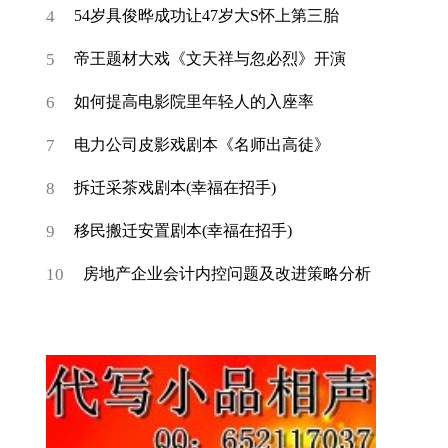
4
54岁具俊晔成功让47岁大S怀上第三胎
5
帝王题材大戏《文天祥与忽必烈》开演
6
如何提高电影院里年轻人的入座率
7
电力公司皮影戏剧本《名师出高徒》
8
拆迁采茶戏剧本(幸福在招手)
9
移民搬迁安置剧本(幸福在招手)
10
房地产企业会计内控问题及改进策略分析