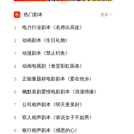
热门剧本
热
更多>>
1
电力行业剧本《名师出高徒》
2
动画剧本《生日礼物》
3
动漫剧本《禁止钓鱼》
4
动画电视剧《食堂彩虹面条》
5
正能量题材电影剧本《爱在他乡》
6
幽默喜剧爱情电影剧本《浪漫情缘》
7
公司相声剧本《明天更美好》
8
双人相声剧本《谁说女子不如男》
9
银行相声剧本《感恩的心》