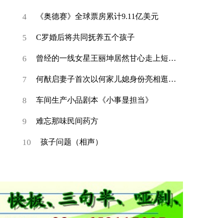
4
《奥德赛》全球票房累计9.11亿美元
5
C罗婚后将共同抚养五个孩子
6
曾经的一线女星王丽坤居然甘心走上短剧赛道
7
何猷启妻子首次以何家儿媳身份亮相逛母婴展
8
车间生产小品剧本《小事显担当》
9
难忘那味民间药方
10
孩子问题（相声）