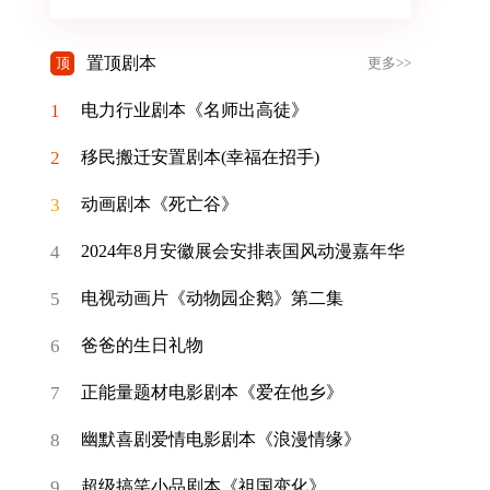
置顶剧本
顶
更多>>
1
电力行业剧本《名师出高徒》
2
移民搬迁安置剧本(幸福在招手)
3
动画剧本《死亡谷》
4
2024年8月安徽展会安排表国风动漫嘉年华
5
电视动画片《动物园企鹅》第二集
6
爸爸的生日礼物
7
正能量题材电影剧本《爱在他乡》
8
幽默喜剧爱情电影剧本《浪漫情缘》
9
超级搞笑小品剧本《祖国变化》