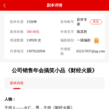
剧本详情
剧本专
剧本长度
15分钟
发布账号
关注
家
剧本价格
500.00元
作者名字
陈其胜
阅读数量
118928 次
编剧级别
一级编剧
作者邮
作者电话
13979226936
652117037@qq.com
箱
公司销售年会搞笑小品《财经火眼》
剧本内容
人物：
主持人——火仁，男，主持《财经火眼》