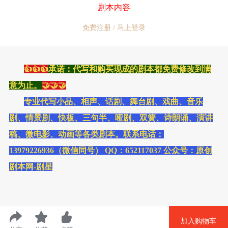
剧本内容
情，深耕热爱的事业。
免费注册 / 马上登录
👍👍👍
承诺：代写和购买现成的剧本都免费修改到满
意为止。
🤝🤝🤝
专业代写小品、相声、话剧、舞台剧、戏曲、音乐
剧、情景剧、快板、三句半、哑剧、双簧、诗朗诵、演讲
稿、微电影、动画等各类剧本。联系电话：
13979226936（微信同号） QQ：652117037 公众号：原创
剧本网-剧星
加入购物车