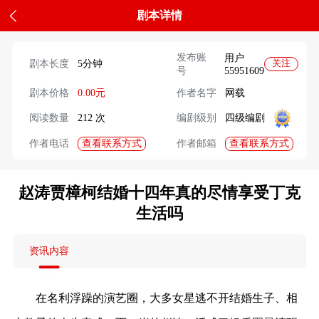
剧本详情
发布账
用户
剧本长度
5分钟
关注
号
55951609
剧本价格
0.00元
作者名字
网载
阅读数量
212 次
编剧级别
四级编剧
查看联系方式
查看联系方式
作者电话
作者邮箱
赵涛贾樟柯结婚十四年真的尽情享受丁克
生活吗
资讯内容
在名利浮躁的演艺圈，大多女星逃不开结婚生子、相