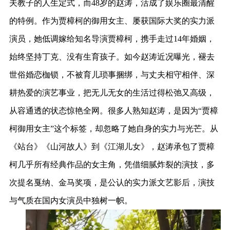
夫教子的人生定式，而48岁的赵涛，活成了娱乐圈最清醒
的特例。作为贾樟柯的御用女主、屡获国际大奖的实力派
演员，她低调嫁给知名导演贾樟柯，携手走过14年婚姻，
始终坚持丁克、没有生育孩子。如今赵涛近况曝光，褪去
世俗婚恋枷锁，不被育儿琐事捆绑，与丈夫相守相伴、深
耕热爱的演艺事业，把无儿无女的生活过得松弛又高级，
从容通透的状态惊艳全网。很多人熟知赵涛，是因为“贾樟
柯御用女主”这个标签，却忽略了她自身的实力与光芒。从
《站台》《山河故人》到《江湖儿女》，赵涛承包了贾樟
柯几乎所有经典作品的女主角，凭借细腻炸裂的演技，多
次提名戛纳、金马奖项，是公认的实力派文艺影后，演技
与气质在国内女演员中独树一帜。