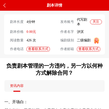
剧本详情
代写剧
剧本长度
4分钟
发布账号
关注
本
剧本价格
0.00元
作者名字
汐溟
阅读数量
426 次
编剧级别
二级编剧
查看联系方式
查看联系方式
作者电话
作者邮箱
负责剧本管理的一方违约，另一方以何种
方式解除合同？
资讯内容
一、开场白：