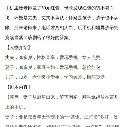
手机里给老师发了50元红包。母亲发现红包的钱不翼而
飞，怀疑是丈夫，丈夫不承认；怀疑是孩子，孩子也不认
账。后来老师来了电话才真相大白。玩手机和辅导孩子究
竟啥当紧？该剧给了很好的答案。
【人物介绍】
丈夫，30多岁，性格直率，爱玩手机，给人点赞
妻子，30多岁，家庭主妇，爱玩手机，总抢红包
儿子，12岁，六年级小学生，学习较差，脑筋灵活
【剧本内容】
【幕启：妻子从厨房出来，解下围裙，顺手拿起放在茶几
上的手机。
妻子：要是按当年天帝安排的“一茶饭、三打扮”多好，硬
是让那老牛给害的， 错喊成了“三茶饭、一打扮”，闹得现