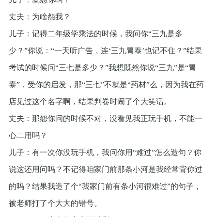
丈夫：为啥怨我？
儿子：记得二年级学乘法的时候，我问你“三九是多
少？”你说：“一天听广告，连‘三九胃泰’也记不住？”结果
考试的时候问“三七是多少？”我想既然你说“三九”是“胃
泰”，受你的启发，那“三七”不就是“药材”么，因为我在药
店见过这个名字啊，结果判卷时闹了个大笑话。
丈夫：那怨你问的时候不对，没看见我正玩手机，不能一
心二用吗？
儿子：有一次你没玩手机，我问你用“难过”怎么造句？你
说这还用问吗？不记得咱家门前那条小河是我经常背你过
的吗？结果我造了个“我家门前有条小河很难过”的句子，
被老师打了个大大的错号。