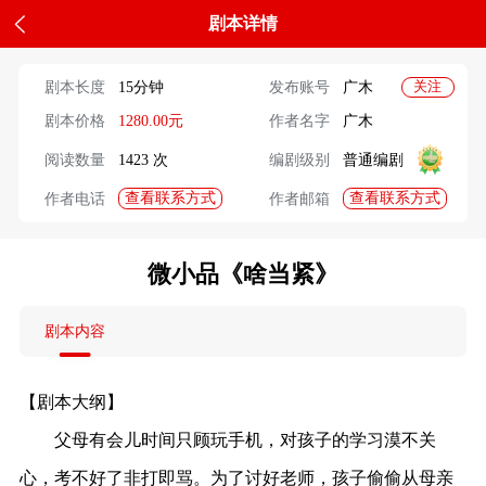
剧本详情
剧本长度
15分钟
发布账号
广木
关注
剧本价格
1280.00元
作者名字
广木
阅读数量
1423 次
编剧级别
普通编剧
查看联系方式
查看联系方式
作者电话
作者邮箱
微小品《啥当紧》
剧本内容
【剧本大纲】
父母有会儿时间只顾玩手机，对孩子的学习漠不关
心，考不好了非打即骂。为了讨好老师，孩子偷偷从母亲