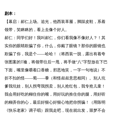
剧本：
【幕启：郝仁上场。追光，他西装革履，脚踩皮鞋，系着
领带，笑眯眯的，看上去像个好人。
郝仁：同学们好！我叫郝仁，你们看我像不像好人？！其
实你的眼睛欺骗了你，什么，你戴了眼镜？那你的眼镜也
欺骗了你，我是个——哈哈！（将西装一脱，露出有着夸
张图案的T裇，将领带往后一甩，将手做“八”字型放在下巴
下面，嘴里像嚼着口香糖，邪恶地笑，一字一句地说）不
折不扣的怪——蜀——黍（和怪叔叔意思相同）。别人坑
爹我坑娃，别人拐弯我拐卖，别人抢红包，我专抢儿童！
我会用好吃的糊住你的嘴，用好玩的拴住你的腿，用好听
的糊弄你的心，最后好狠心好狠心地把你拐骗！（用陈明
《快乐老家》调子唱）跟我走吧，现在就出发，噩梦不会