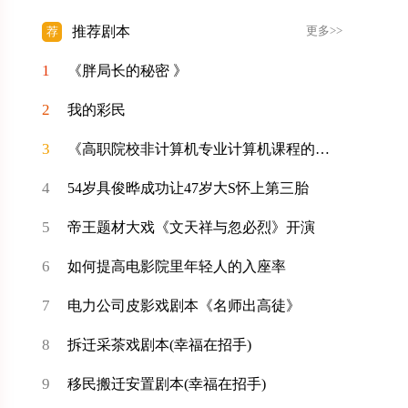
推荐剧本
荐
更多>>
1
《胖局长的秘密 》
2
我的彩民
3
《高职院校非计算机专业计算机课程的教学改进策略探析》
4
54岁具俊晔成功让47岁大S怀上第三胎
5
帝王题材大戏《文天祥与忽必烈》开演
6
如何提高电影院里年轻人的入座率
7
电力公司皮影戏剧本《名师出高徒》
8
拆迁采茶戏剧本(幸福在招手)
9
移民搬迁安置剧本(幸福在招手)