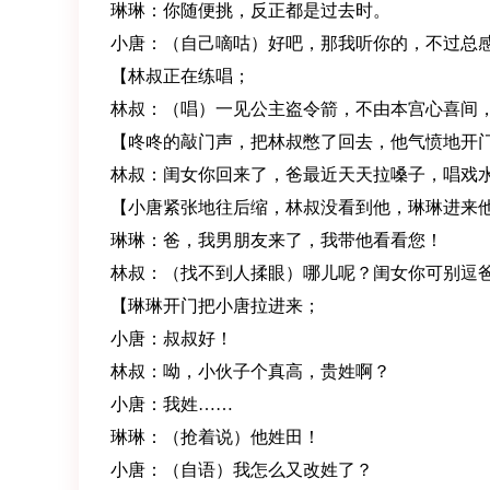
琳琳：你随便挑，反正都是过去时。
小唐：（自己嘀咕）好吧，那我听你的，不过总
【林叔正在练唱；
林叔：（唱）一见公主盗令箭，不由本宫心喜间
【咚咚的敲门声，把林叔憋了回去，他气愤地开
林叔：闺女你回来了，爸最近天天拉嗓子，唱戏
【小唐紧张地往后缩，林叔没看到他，琳琳进来
琳琳：爸，我男朋友来了，我带他看看您！
林叔：（找不到人揉眼）哪儿呢？闺女你可别逗
【琳琳开门把小唐拉进来；
小唐：叔叔好！
林叔：呦，小伙子个真高，贵姓啊？
小唐：我姓……
琳琳：（抢着说）他姓田！
小唐：（自语）我怎么又改姓了？