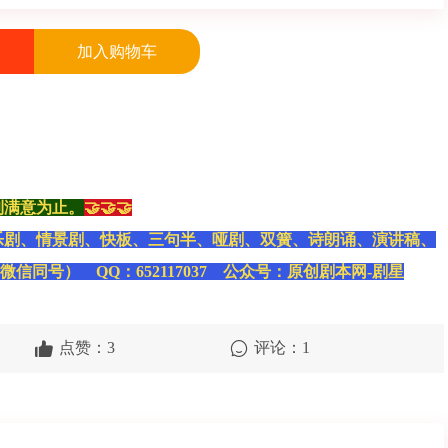
加入购物车
到满意为止。
🤝🤝🤝
乐剧、情景剧、快板、三句半、哑剧、双簧、诗朗诵、演讲稿、
（微信同号） QQ：652117037 公众号：原创剧本网-剧星
点赞：3
评论：1