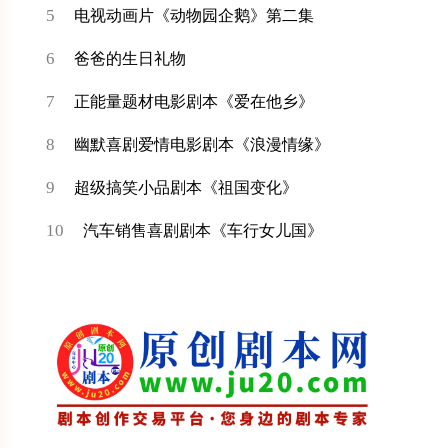
5
电视动画片《动物园企鹅》第二集
6
爸爸的生日礼物
7
正能量题材电影剧本《爱在他乡》
8
幽默喜剧爱情电影剧本《浪漫情缘》
9
超级搞笑小品剧本《祖国变化》
10
汽车销售喜剧剧本《车行女儿国》