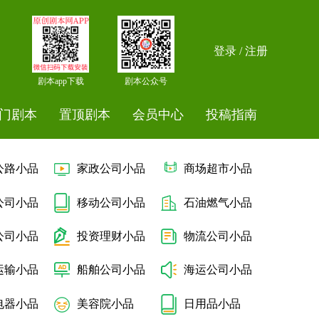
登录 / 注册
剧本app下载
剧本公众号
门剧本
置顶剧本
会员中心
投稿指南
公路小品
家政公司小品
商场超市小品
公司小品
移动公司小品
石油燃气小品
公司小品
投资理财小品
物流公司小品
运输小品
船舶公司小品
海运公司小品
电器小品
美容院小品
日用品小品