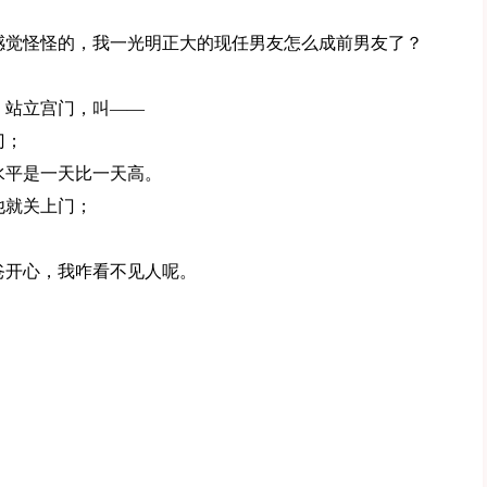
感觉怪怪的，我一光明正大的现任男友怎么成前男友了？
，站立宫门，叫——
门；
水平是一天比一天高。
他就关上门；
爸开心，我咋看不见人呢。