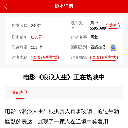
剧本详情
发布账
用户
剧本长度
2分钟
关注
号
55951609
剧本价格
0.00元
作者名字
网载
阅读数量
991 次
编剧级别
四级编剧
查看联系方式
查看联系方式
作者电话
作者邮箱
电影《浪浪人生》正在热映中
资讯内容
电影《浪浪人生》根据真人真事改编，通过生动
幽默的表达，展现了一家人在逆境中笑着用