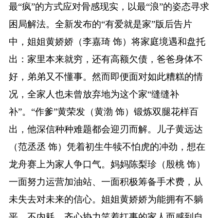
最“疯”的方式应对骨感现实，以最“浪”的姿态寻求
困局解法。全新发布的“有爱就是家”版后告片
中，姐姐黄娇娇（李嘉琦 饰）将家庭境遇和盘托
出：家里本来就穷，还有高额欠债，爸爸身体不
好，弟弟又不懂事。然而即便面对如此糟糕的情
况，全家人也未曾放弃地为这个家“缝缝补
补”。“作爹”黄荣发（黄渤 饰）锻炼双腿花样百
出，他深信种种难题都会迎刃而解。儿子黄远达
（范丞丞 饰）凭着初生牛犊不怕虎的冲劲，想在
龙舟赛上为家人争口气。妈妈陈梨珍（殷桃 饰）
一面努力运营加油站、一面积极筹备手术费，从
未失去对未来的信心。姐姐黄娇娇为能拥有不躺
平、不内耗、齐心协力笑着扛事的家人而感到自