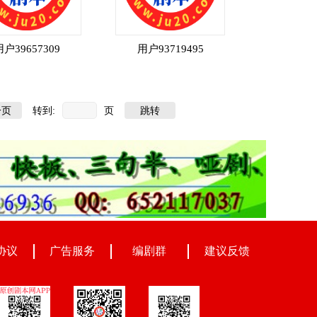
用户39657309
用户93719495
转到:
页
一页
跳转
协议
广告服务
编剧群
建议反馈