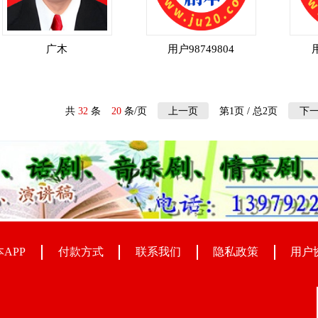
广木
用户98749804
共
32
条
20
条/页
第1页 / 总2页
上一页
下
APP
付款方式
联系我们
隐私政策
用户