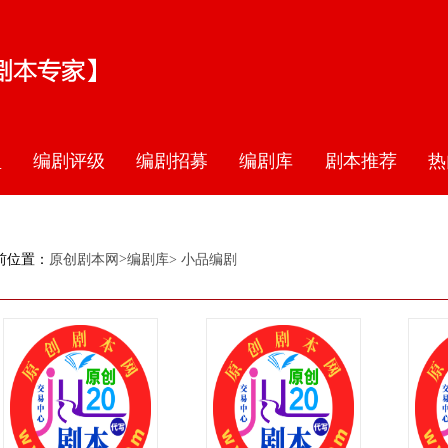
盟
编剧评级
编剧招募
编剧库
剧本推荐
热
>
前位置：
原创剧本网
编剧库
> 小品编剧