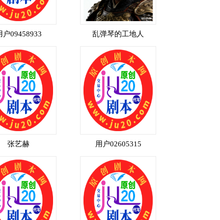
用户09458933
乱弹琴的工地人
张艺赫
用户02605315